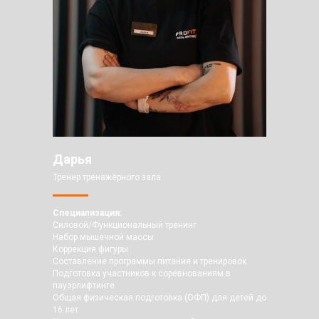
Дарья
Тренер тренажёрного зала
Специализация:
Силовой/Функциональный тренинг
Набор мышечной массы
Коррекция фигуры
Составление программы питания и тренировок
Подготовка участников к соревнованиям в
пауэрлифтинге
Общая физическая подготовка (ОФП) для детей до
16 лет