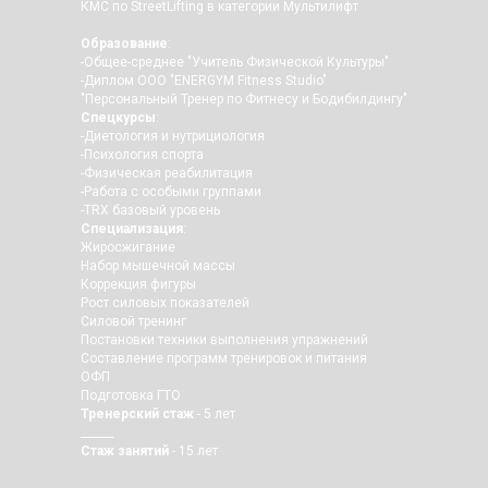
КМС по StreetLifting в категории Мультилифт
Образование
:
-Общее-среднее "Учитель Физической Культуры"
-Диплом ООО "ENERGYM Fitness Studio"
"Персональный Тренер по Фитнесу и Бодибилдингу"
Спецкурсы
:
-Диетология и нутрициология
-Психология спорта
-Физическая реабилитация
-Работа с особыми группами
-TRX базовый уровень
Специализация
:
Жиросжигание
Набор мышечной массы
Коррекция фигуры
Рост силовых показателей
Силовой тренинг
Постановки техники выполнения упражнений
Составление программ тренировок и питания
ОФП
Подготовка ГТО
Тренерский стаж
- 5 лет
______
Стаж занятий
- 15 лет