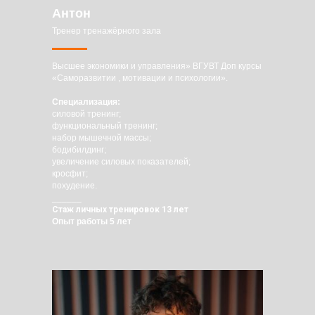
Антон
Тренер тренажёрного зала
Высшее экономики и управления» ВГУВТ Доп курсы
«Саморазвитии , мотивации и психологии».
Специализация:
силовой тренинг;
функциональный тренинг;
набор мышечной массы;
бодибилдинг;
увеличение силовых показателей;
кросфит;
похудение.
______
Стаж личных тренировок 13 лет
Опыт работы 5 лет