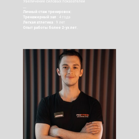
Увеличение силовых показателей
__
Личный стаж тренировок:
Тренажерный зал
: 4 года
Легкая атлетика
: 9 лет
Опыт работы более 2-ух лет.