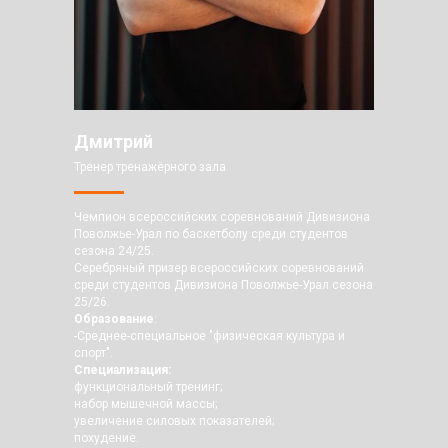
Дмитрий
Тренер тренажёрного зала
Чемпион всероссийских соревнований Дивизиона
Поволжье-Урал по баскетболу среди студентов
сезона 24/25.
Серебряный призер всероссийских соревнований
среди студентов Дивизиона Поволжье-Урал сезона
25/26.
Образование
:
-Среднее-специальное "физическая культура и
спорт".
Специализация:
функциональный тренинг;
набор мышечной массы;
увеличение силовых показателей;
похудение.