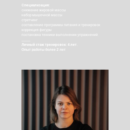
Специализация:
снижение жировой массы
набор мышечной массы
стретчинг
составление программы питания и тренировок
коррекция фигуры
постановка техники выполнении упражнений.
______
Личный стаж тренировок: 4 лет.
Опыт работы более 2 лет