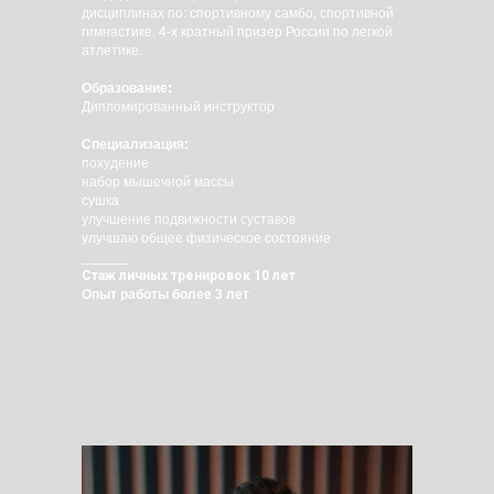
дисциплинах по: спортивному самбо, спортивной
гимнастике. 4-х кратный призер России по легкой
атлетике.
Образование:
Дипломированный инструктор
Специализация:
похудение
набор мышечной массы
сушка
улучшение подвижности суставов
улучшаю общее физическое состояние
______
Стаж личных тренировок 10 лет
Опыт работы более 3 лет