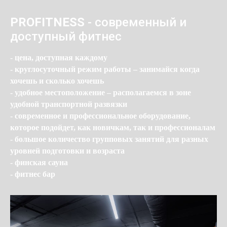
PROFITNESS
- современный и
доступный фитнес
- цена, доступная каждому
- круглосуточный режим работы – занимайся когда
хочешь и сколько хочешь
- удобное местоположение – располагаемся в зоне
удобной транспортной развязки
- современное и профессиональное оборудование,
которое подойдет, как новичкам, так и профессионалам
- большое количество групповых занятий для разных
уровней подготовки и возраста
- финская сауна
- фитнес бар